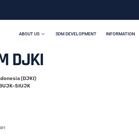
ABOUT US
SDM DEVELOPMENT
INFORMATION
M DJKI
ndonesia (DJKI)
 SBUJK-SIUJK
an