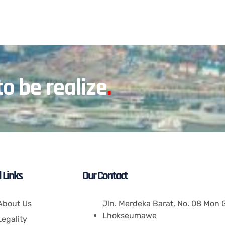
to be realize
.
 Links
Our Contact
About Us
Jln. Merdeka Barat, No. 08 Mon
Lhokseumawe
Legality