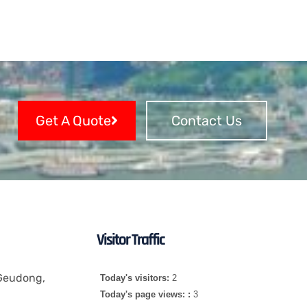
Get A Quote
Contact Us
Visitor Traffic
 Geudong,
Today's visitors:
2
Today's page views: :
3